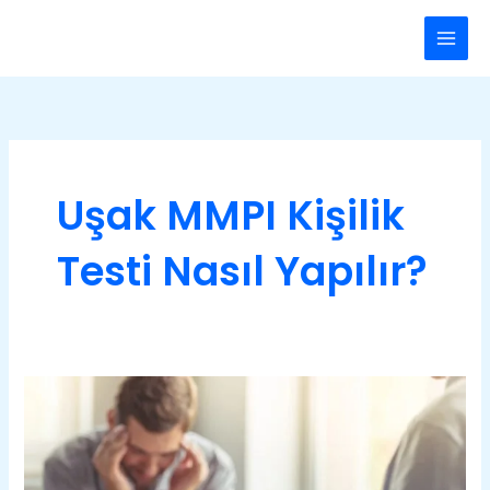
İçeriğe
Main
atla
Men
Uşak MMPI Kişilik
Testi Nasıl Yapılır?
Uşak
Minnesota
Çok
Yönlü