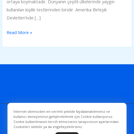
ortaya koymaktadır. Dünyanın çeşitli ülkelerinde yaygın
kullanılan kişilik testlerinden biridir. Amerika Birleşik
Devletleri’nde […]
Read More »
İnternet sitemizden en verimli şekilde faydalanabilmeniz ve
Copyright © 2026 PSAMER
kullanıcı deneyiminizi geliştirebilmek için Cookie kullanıyoruz.
Cookie kullanılmasını tercih etmezseniz tarayıcınızın ayarlarından
Cookieleri silebilir ya da engelleyebilirsiniz.
Sitemiz
WebHazır
tarafından hazırlanmıştır