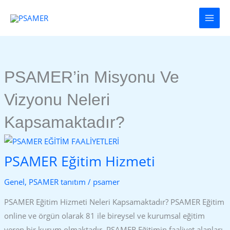
İçeriğe
PSAMER
Main
atla
Eğitim
Men
Hizmeti
PSAMER’in Misyonu Ve
Vizyonu Neleri
Kapsamaktadır?
PSAMER Eğitim Hizmeti
Genel
,
PSAMER tanıtım
/
psamer
PSAMER Eğitim Hizmeti Neleri Kapsamaktadır? PSAMER Eğitim
online ve örgün olarak 81 ile bireysel ve kurumsal eğitim
veren bir kurum olmaktadır. PSAMER Eğitimin faaliyet alanları