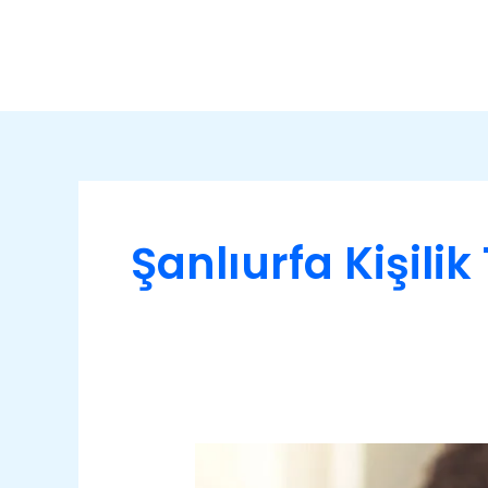
İçeriğe
atla
Şanlıurfa Kişilik 
Şanlıurfa