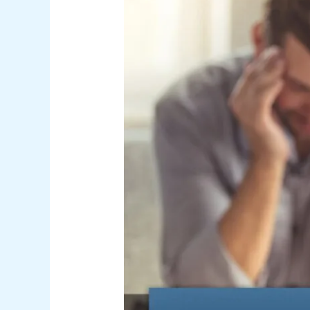
Minnesota
Çok
Yönlü
Kişilik
Envanteri
(MMPI)
Rehberi