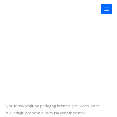
İçeriğe
Main
atla
Men
Ergen Psikoterapisi Ve Danışmanlık Hizmeti
Çocuk psikoloğu ve pedagog hizmeti; çocukların içinde
bulunduğu problem durumuna yönelik destek