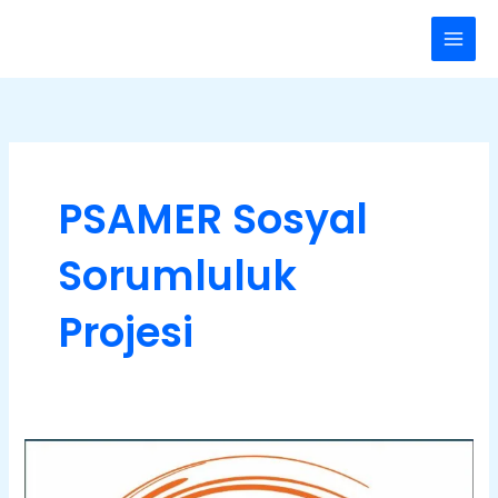
İçeriğe
Main
atla
Men
PSAMER Sosyal
Sorumluluk
Projesi
PSAMER
Danışmanlık