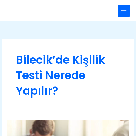
İçeriğe
Main
atla
Men
Bilecik’de Kişilik
Testi Nerede
Yapılır?
Bilecik
Minnesota