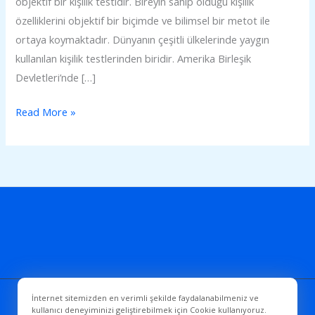
objektif bir kişilik testidir. Bireyin sahip olduğu kişilik
özelliklerini objektif bir biçimde ve bilimsel bir metot ile
ortaya koymaktadır. Dünyanın çeşitli ülkelerinde yaygın
kullanılan kişilik testlerinden biridir. Amerika Birleşik
Devletleri’nde […]
Read More »
İnternet sitemizden en verimli şekilde faydalanabilmeniz ve
Copyright © 2026 PSAMER
kullanıcı deneyiminizi geliştirebilmek için Cookie kullanıyoruz.