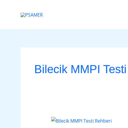
İçeriğe
atla
Bilecik MMPI Testi
Bilecik