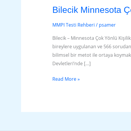
Minnesota
Bilecik Minnesota Ç
Çok
Yönlü
MMPI Testi Rehberi
/
psamer
Kişilik
Envanteri
Bilecik – Minnesota Çok Yönlü Kişili
(MMPI)
bireylere uygulanan ve 566 sorudan olu
Rehberi
bilimsel bir metot ile ortaya koymakt
Devletleri’nde […]
Read More »