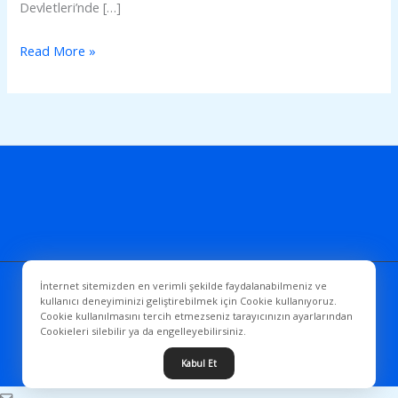
Devletleri’nde […]
Read More »
İnternet sitemizden en verimli şekilde faydalanabilmeniz ve
Copyright © 2026 PSAMER
kullanıcı deneyiminizi geliştirebilmek için Cookie kullanıyoruz.
Cookie kullanılmasını tercih etmezseniz tarayıcınızın ayarlarından
Cookieleri silebilir ya da engelleyebilirsiniz.
Sitemiz
WebHazır
tarafından hazırlanmıştır
Kabul Et