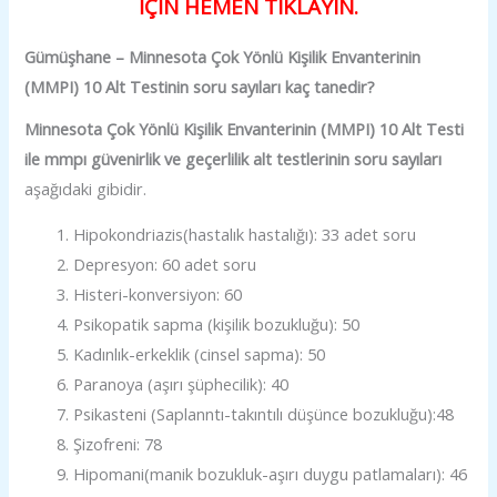
İÇİN HEMEN TIKLAYIN.
Gümüşhane – Minnesota Çok Yönlü Kişilik Envanterinin
(MMPI) 10 Alt Testinin soru sayıları kaç tanedir?
Minnesota Çok Yönlü Kişilik Envanterinin (MMPI) 10 Alt Testi
ile mmpı güvenirlik ve geçerlilik alt testlerinin soru sayıları
aşağıdaki gibidir.
Hipokondriazis(hastalık hastalığı): 33 adet soru
Depresyon: 60 adet soru
Histeri-konversiyon: 60
Psikopatik sapma (kişilik bozukluğu): 50
Kadınlık-erkeklik (cinsel sapma): 50
Paranoya (aşırı şüphecilik): 40
Psikasteni (Saplanntı-takıntılı düşünce bozukluğu):48
Şizofreni: 78
Hipomani(manik bozukluk-aşırı duygu patlamaları): 46