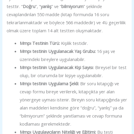
testtir. “
Doğru
”, “
yanlış
” ve “
bilmiyorum
” şeklinde
cevaplandırılan 550 madde (kitap formunda 16 soru
tekrarlanmaktadır ve böylece 566 maddedir) ve 4’ü geçerlilik
olmak üzere toplam 14 alt testten oluşmaktadır.
Mmpı Testinin Türü:
Kişilik testidir.
Mmpı testinin Uygulanacak Yaş Grubu:
16 yaş ve
üzerindeki bireylere uygulanabilir.
Mmpı testinin Uygulanacak Kişi Sayısı
: Bireysel bir test
olup, bir oturumda bir kişiye uygulanabilir.
Mmpı testinin Uygulama Şekli:
Bir soru kitapçığı ve
cevap formu bireye verilerek, kitapçıkta yer alan
yönergeye uyması istenir. Bireyin soru kitapçığında yer
alan maddeleri kendisine göre “doğru”, “yanlış” ya da
“bilmiyorum” şeklinde yanıtlaması ve cevap formuna
kodlaması gerekmektedir.
Mmpı Uygulayıcıların Niteliği ve Eğitimi:
Bu testi