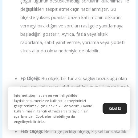
çoğunluğunun desteklemediği soruların kullanılması ile
değişiklikleri tespit etmek için hazırlanmıştır. Bu
ölçekte yüksek puanlar bazen katılımcının dikkatini
vermeyi bıraktığını ve soruları rastgele yanıtlamaya
başladığını gösterir. Ayrıca, fazla veya eksik
raporlama, sabit yanıt verme, yorulma veya şiddetli
stres altında olma nedeniyle de olabilir.
Fp Ölçeği:
Bu ölçek, bir tür akıl sağlığı bozukluğu olan
veya rastgele veya sabit yanıt kullanan kişilerde kasıtlı
olarak aşırı bildirimi tespit etmeye yardımcı
İnternet sitemizden en verimli şekilde
faydalanabilmeniz ve kullanıcı deneyiminizi
olmaktadır.
geliştirebilmek için Cookie kullanıyoruz. Cookie
Kabul Et
kullanılmasını tercih etmezseniz tarayıcınızın
ayarlarından Cookieleri silebilir ya da
engelleyebilirsiniz.
FBS Ölçeği:
Belirti geçerliliği ölçeği, kişisel bir sakatlık