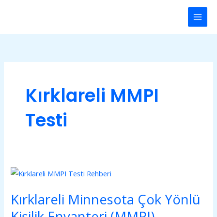
İçeriğe
Main
atla
Men
Kırklareli MMPI
Testi
Kırklareli
Minnesota
Kırklareli Minnesota Çok Yönlü
Çok
Yönlü
Kişilik Envanteri (MMPI)