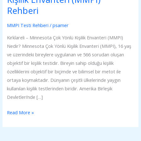
Kişilik
Rehberi
Envanteri
(MMPI)
MMPI Testi Rehberi
/
psamer
Rehberi
Kırklareli – Minnesota Çok Yönlü Kişilik Envanteri (MMPI)
Nedir? Minnesota Çok Yönlü Kişilik Envanteri (MMPI), 16 yaş
ve üzerindeki bireylere uygulanan ve 566 sorudan oluşan
objektif bir kişilik testidir. Bireyin sahip olduğu kişilik
özelliklerini objektif bir biçimde ve bilimsel bir metot ile
ortaya koymaktadır. Dünyanın çeşitli ülkelerinde yaygın
kullanılan kişilik testlerinden biridir. Amerika Birleşik
Devletleri’nde […]
Read More »