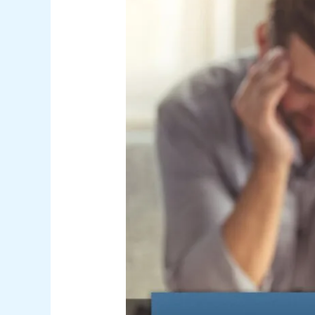
Minnesota
Çok
Yönlü
Kişilik
Envanteri
(MMPI)
Rehberi