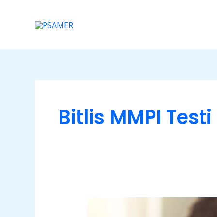
İçeriğe
atla
Bitlis MMPI Testi
Bitlis