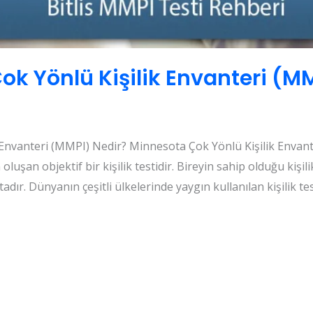
Çok Yönlü Kişilik Envanteri (M
k Envanteri (MMPI) Nedir? Minnesota Çok Yönlü Kişilik Envant
şan objektif bir kişilik testidir. Bireyin sahip olduğu kişilik
adır. Dünyanın çeşitli ülkelerinde yaygın kullanılan kişilik te