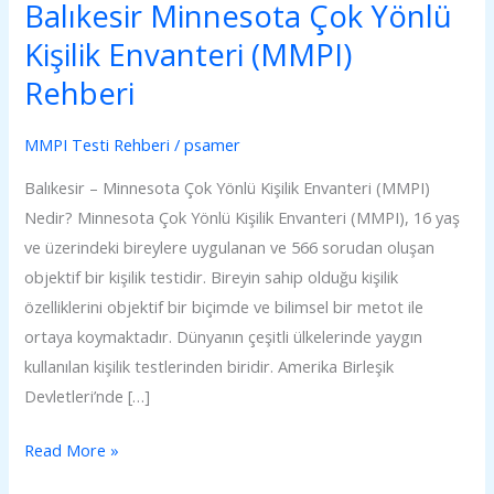
Balıkesir Minnesota Çok Yönlü
Çok
Yönlü
Kişilik Envanteri (MMPI)
Kişilik
Rehberi
Envanteri
(MMPI)
MMPI Testi Rehberi
/
psamer
Rehberi
Balıkesir – Minnesota Çok Yönlü Kişilik Envanteri (MMPI)
Nedir? Minnesota Çok Yönlü Kişilik Envanteri (MMPI), 16 yaş
ve üzerindeki bireylere uygulanan ve 566 sorudan oluşan
objektif bir kişilik testidir. Bireyin sahip olduğu kişilik
özelliklerini objektif bir biçimde ve bilimsel bir metot ile
ortaya koymaktadır. Dünyanın çeşitli ülkelerinde yaygın
kullanılan kişilik testlerinden biridir. Amerika Birleşik
Devletleri’nde […]
Read More »