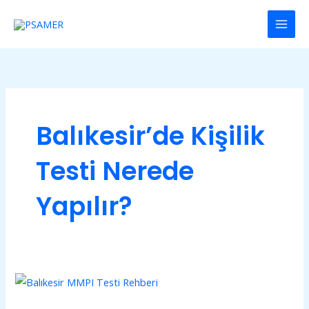
İçeriğe
Main
atla
Men
Balıkesir’de Kişilik
Testi Nerede
Yapılır?
Balıkesir
Minnesota